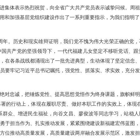
进集体表示热烈祝贺，向全省广大共产党员表示诚挚问候。周祖
作用和加强基层党组织建设作出了一系列重要指示，为我们指明
5周年。历史和现实雄辩证明，我们党不愧为伟大光荣正确的党
中国共产党的坚强领导下，一代代福建儿女坚定不移听党话、跟
，在各条战线都涌现出了一批先进典型，生动体现了坚定信念
员要牢记习近平总书记嘱托，强党性、抓落实、求实效，充分
绝对忠诚，把锤炼党性、提高思想觉悟作为终身课题，旗帜鲜明
署的行动上，体现在履职尽责、做好本职工作的实效上，体现
联系群众、增进民生福祉，向谷文昌、廖俊波等同志学习，站稳
勇于担当作为、扎实推动发展，紧紧围绕建设新福建宏伟蓝图
方位推动高质量发展，高质量建设两岸融合发展示范区，激发