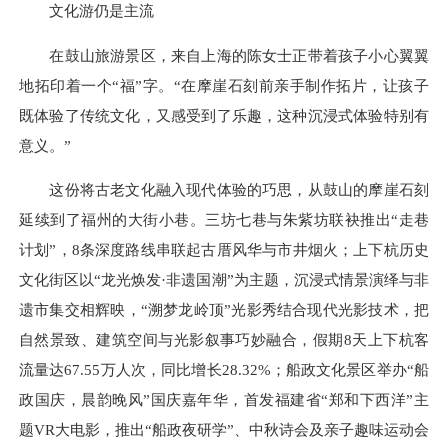
文化游仍是主流
在鼓山旅游景区，来自上海的陈女士正带着孩子小心翼翼
地拓印着一个“福”字。“在摩崖石刻前亲手制作拓片，让孩子
既体验了传统文化，又感受到了乐趣，这种沉浸式体验特别有
意义。”
这份将古老文化融入现代体验的巧思，从鼓山的摩崖石刻
延续到了福州的大街小巷。三坊七巷与朱紫坊联袂推出“走巷
计划”，8条深度路线串联起古厝风华与市井烟火；上下杭历史
文化街区以“龙光焕发·非遗国潮”为主题，沉浸式情景演绎与非
遗市集交相辉映，“溯梦龙岭顶”光影秀结合现代光影技术，把
自然景致、建筑空间与光影叙事巧妙融合，假期8天上下杭客
流量达67.55万人次，同比增长28.32%；船政文化景区举办“船
政国庆，晨韵晚风”国庆嘉年华，首发福建省“郑和下西洋”主
题VR大电影，推出“船政夜研学”、中秋诗会及亲子趣味运动会