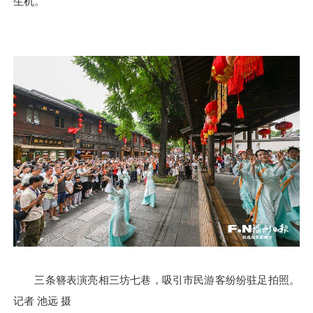
生机。
三条簪表演亮相三坊七巷，吸引市民游客纷纷驻足拍照。
记者 池远 摄