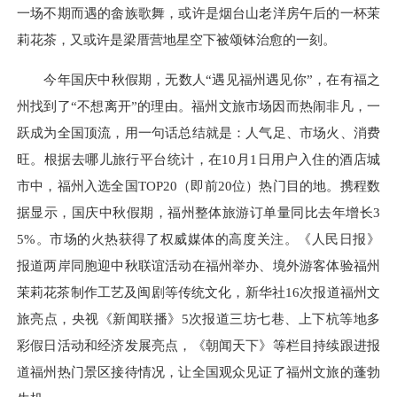
一场不期而遇的畲族歌舞，或许是烟台山老洋房午后的一杯茉
莉花茶，又或许是梁厝营地星空下被颂钵治愈的一刻。
今年国庆中秋假期，无数人“遇见福州遇见你”，在有福之
州找到了“不想离开”的理由。福州文旅市场因而热闹非凡，一
跃成为全国顶流，用一句话总结就是：人气足、市场火、消费
旺。根据去哪儿旅行平台统计，在10月1日用户入住的酒店城
市中，福州入选全国TOP20（即前20位）热门目的地。携程数
据显示，国庆中秋假期，福州整体旅游订单量同比去年增长3
5%。市场的火热获得了权威媒体的高度关注。《人民日报》
报道两岸同胞迎中秋联谊活动在福州举办、境外游客体验福州
茉莉花茶制作工艺及闽剧等传统文化，新华社16次报道福州文
旅亮点，央视《新闻联播》5次报道三坊七巷、上下杭等地多
彩假日活动和经济发展亮点，《朝闻天下》等栏目持续跟进报
道福州热门景区接待情况，让全国观众见证了福州文旅的蓬勃