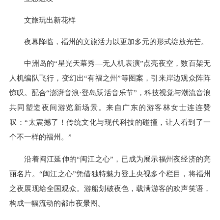
文旅玩出新花样
夜幕降临，福州的文旅活力以更加多元的形式绽放光芒。
中洲岛的“星光天幕秀—无人机表演”点亮夜空，数百架无
人机编队飞行，变幻出“有福之州”等图案，引来岸边观众阵阵
惊叹。配合“澎湃音浪·登岛跃活音乐节”，科技视觉与潮流音浪
共同塑造夜间游览新场景。来自广东的游客林女士连连赞
叹：“太震撼了！传统文化与现代科技的碰撞，让人看到了一
个不一样的福州。”
沿着闽江延伸的“闽江之心”，已成为展示福州夜经济的亮
丽名片。“闽江之心”凭借独特魅力登上央视多个栏目，将福州
之夜展现给全国观众。游船划破夜色，载满游客的欢声笑语，
构成一幅流动的都市夜景图。