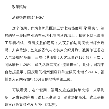
政策赋能
消费热度持续“狂飙”
这个假期，作为老牌景区的三坊七巷热度可谓“爆表”。清
晨的第一缕阳光刚洒在三坊七巷的马鞍墙上，榕树下就已聚满
了举着相机、身着汉服的游客；入夜后的达明美食街灯火通
明、人声鼎沸，鱼丸的香气与欢笑声交织升腾。数据印证着这
人气爆棚的场面：三坊七巷假期8天客流量达126.48万人次，
同比增长11.28%，成为名副其实的“流量担当”。此外，同程平
台数据显示，国庆期间福州酒店订单金额同比增长241%，福
州更入选同程旅行10月目的地榜单第二位。
可以看见，这个假期，福州文旅热度持续火爆，从早到
晚、从古巷到商圈，处处人潮涌动，消费热情高涨。这正是福
州文旅政策精准发力的生动写照。