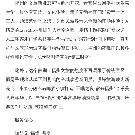
福州的文旅新业态可谓遍地开花。晋安湖公园举办欢乐嘉
年华，集体育竞技、文化体验、亲子互动与夜间消费于一体，
三大主题演艺轮番上演，为市民游客带来全新的夜游体验；爱
情岛的LiveShow引爆千人星空合唱，爱情主题探险广受欢迎；
东二环泰禾广场杂技嘉年华与“城市飞行计划”同步启动，直升
机与热气球为游客提供独特假日体验……福州的夜晚正以其多
样性和包容性，成为吸引游客的“第二时空”。
此外，这个假期，福州文旅的热度不再局限于传统景区，
而是呈现出从城区到县域的全域欢游新图景。县域旅游成为新
亮点，永泰劳德巴赫啤酒小镇打造“不眠之夜·宿来福州”音乐美
食嘉年华，以“民宿+夜经济”丰富县域消费场景，“晒秋游”“庄
寨游”“山水游”线路颇受欢迎。
服务暖心
细节见“福式”温度