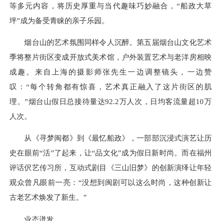
等多元内容，将历史厚重与当代趣味巧妙融合，“船政大草
坪”成为备受青睐的亲子乐园。
烟台山的艺术氛围同样令人沉醉。第五届烟台山文化艺术
季将整片街区变成开放式美术馆，户外装置艺术与老洋房相映
成趣。来自上海的摄影师张先生一边调整镜头，一边赞
叹：“每个转角都有惊喜，艺术真正融入了这片街区的肌
理。”烟台山假日总接待量达92.2万人次，日均客流量超10万
人次。
从《寻梦闽都》到《最忆船政》，一部部沉浸式演艺让历
史在眼前“活”了起来，让“品文化”成为假日新时尚。而在福州
评话伬艺传习所，互动式剧目《三山旧梦》的创新演绎让年轻
观众曾凡眼前一亮：“没想到闽剧可以这么时尚，这种创新让
古老艺术焕发了新生。”
业态迸发