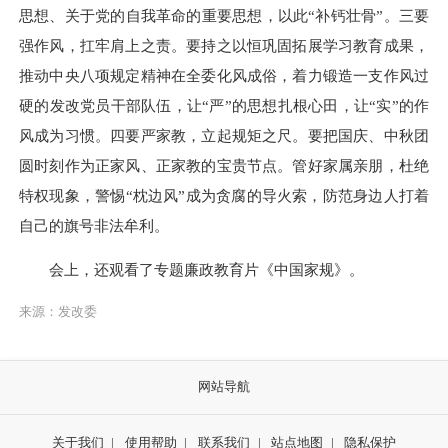
思想、关于党的自我革命的重要思想，以此“补钙壮骨”。三要
强作风，扛牢肩上之责。要持之以恒巩固拓展学习教育成果，
推动中央八项规定精神在全委化风成俗，着力锻造一支作风过
硬的发改党员干部队伍，让“严”的思想扎根心田，让“实”的作
风成为习惯。四要严家教，立起规矩之尺。要把国庆、中秋团
圆时刻作为正家风、正家教的宝贵节点。管好家属亲朋，杜绝
特权现象，警惕“枕边风”成为贪腐的导火索，防范身边人打着
自己的旗号非法牟利。
会上，还观看了专题廉政教育片《中国家规》。
来源：发改委
网站导航
关于我们
|
使用帮助
|
联系我们
|
站点地图
|
隐私保护