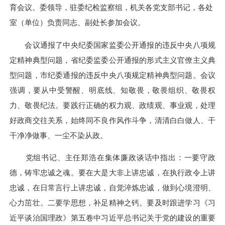
育会议。委领导，驻委纪检监察组，机关各党支部书记，各处
室（单位）负责同志、副处长参加会议。
会议通报了中央纪委国家监委公开通报的违反中央八项规
定精神典型问题，省纪委监委公开通报的形式主义官僚主义典
型问题，市纪委通报的违反中央八项规定精神典型问题。会议
强调，要从中受警醒、明底线、知敬畏，敬畏组织、敬畏权
力、敬畏纪法。要践行正确的权力观、政绩观、事业观，处理
好政商交往关系，始终同不良作风作斗争，清清白白做人、干
干净净做事、一尘不染从政。
党组书记、主任郑浩在集体廉政谈话中指出：一要守政
德，铸牢忠诚之魂。要在大是大非上讲忠诚，在执行政令上讲
忠诚，在日常言行上讲忠诚，自觉淬炼忠诚，做到心境澄明、
心力茁壮。二要学思想，补足精神之钙。要及时跟进学习《习
近平谈治国理政》第五卷中习近平总书记关于党的建设的重要