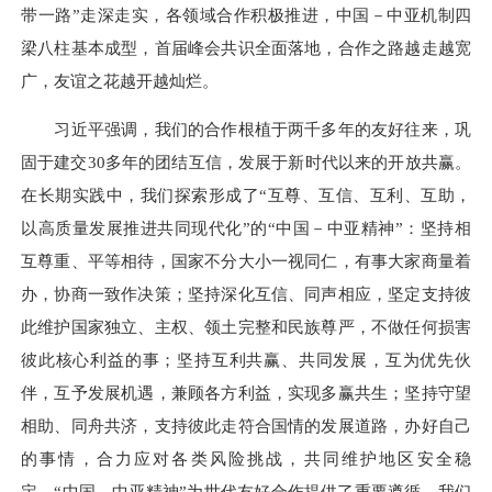
带一路”走深走实，各领域合作积极推进，中国－中亚机制四
梁八柱基本成型，首届峰会共识全面落地，合作之路越走越宽
广，友谊之花越开越灿烂。
习近平强调，我们的合作根植于两千多年的友好往来，巩
固于建交30多年的团结互信，发展于新时代以来的开放共赢。
在长期实践中，我们探索形成了“互尊、互信、互利、互助，
以高质量发展推进共同现代化”的“中国－中亚精神”：坚持相
互尊重、平等相待，国家不分大小一视同仁，有事大家商量着
办，协商一致作决策；坚持深化互信、同声相应，坚定支持彼
此维护国家独立、主权、领土完整和民族尊严，不做任何损害
彼此核心利益的事；坚持互利共赢、共同发展，互为优先伙
伴，互予发展机遇，兼顾各方利益，实现多赢共生；坚持守望
相助、同舟共济，支持彼此走符合国情的发展道路，办好自己
的事情，合力应对各类风险挑战，共同维护地区安全稳
定。“中国－中亚精神”为世代友好合作提供了重要遵循，我们