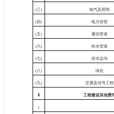
(三)
电气及照明
(四)
电力排管
(五)
通信管道
(六)
给水管道
(七)
排水边沟
(八)
绿化
(九)
交通及信号工程
Ⅱ
工程建设其他费
1