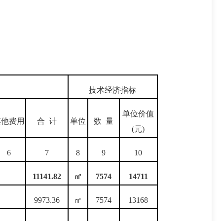
技术经济指标
单位价值
其他费用
合 计
单位
数 量
(元)
6
7
8
9
10
11141.82
㎡
7574
14711
9973.36
㎡
7574
13168