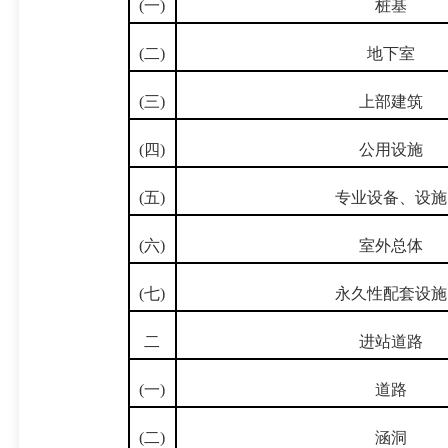
(一)
桩基
(二)
地下室
(三)
上部建筑
(四)
公用设施
(五)
专业设备、设施
(六)
室外总体
(七)
永久性配套设施
二
进站道路
(一)
道路
(二)
涵洞