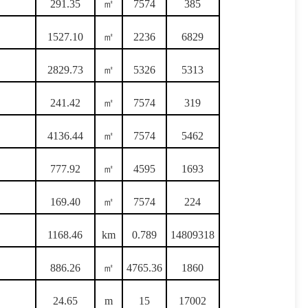
291.35
㎡
7574
385
1527.10
㎡
2236
6829
2829.73
㎡
5326
5313
241.42
㎡
7574
319
4136.44
㎡
7574
5462
777.92
㎡
4595
1693
169.40
㎡
7574
224
1168.46
km
0.789
14809318
886.26
㎡
4765.36
1860
24.65
m
15
17002