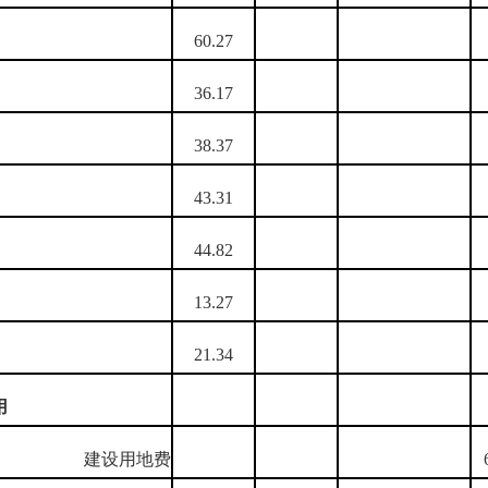
60.27
36.17
38.37
43.31
44.82
13.27
21.34
用
建设用地费