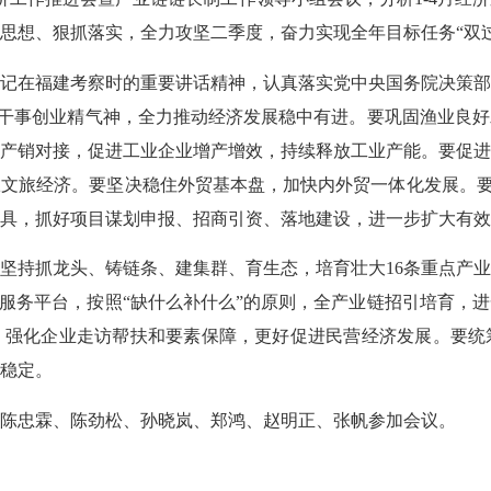
思想、狠抓落实，全力攻坚二季度，奋力实现全年目标任务“双过
在福建考察时的重要讲话精神，认真落实党中央国务院决策部
提振干事创业精气神，全力推动经济发展稳中有进。要巩固渔业良
产销对接，促进工业企业增产增效，持续释放工业产能。要促
文旅经济。要坚决稳住外贸基本盘，加快内外贸一体化发展。要把
具，抓好项目谋划申报、招商引资、落地建设，进一步扩大有效
持抓龙头、铸链条、建集群、育生态，培育壮大16条重点产业
共服务平台，按照“缺什么补什么”的原则，全产业链招引培育，
，强化企业走访帮扶和要素保障，更好促进民营经济发展。要统
稳定。
忠霖、陈劲松、孙晓岚、郑鸿、赵明正、张帆参加会议。