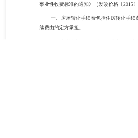
事业性收费标准的通知》（发改价格〔
201
一、房屋转让手续费包括住房转让手续
续费由约定方承担。
二、相关部门和单位应严格落实国务院
房以及房改房，免收住房转让手续费。
三、因继承、遗赠、婚姻关系等原因发
四、由财政核拨经费的机关、事业单位
五、小微企业房屋转让手续费减免政策
六、房屋转让手续费列入行政事业性收
七、收费单位应认真落实收费报告制度
醒目位置公示收费项目、标准、依据和价格监