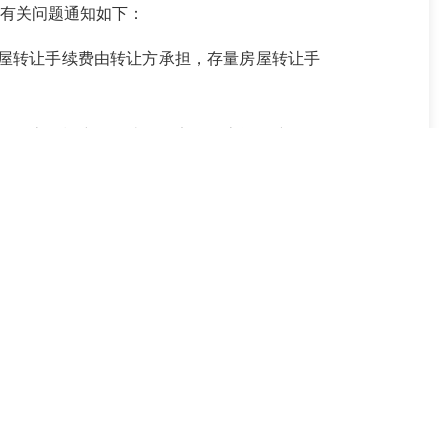
及有关问题通知如下：
屋转让手续费由转让方承担，存量房屋转让手
品住房、棚户区改造项目安置住房等保障性住
全额上缴国库，实行收支两条线管理。
费情况，认真做好收费公示工作，在收费窗口