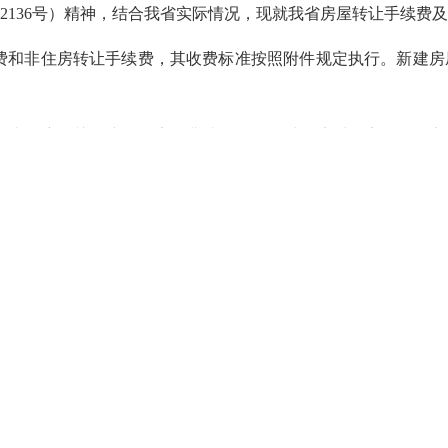
5〕2136号）精神，结合我省实际情况，现就我省房屋转让手续费
费和非住房转让手续费，其收费标准按照附件规定执行。新建房
和省政府有关保障性住房收费减免政策，对经济适用房、限价商
生住房转让的，免收住房转让手续费。
，其所属房产发生权属转移的，免收房屋转让手续费。
按照国家和省相关规定执行。
费管理，收费使用省财政厅统一印制的非税收入票据，收费资金
，按时向同级价格、财政主管部门报告本单位基本情况和年度收
督电话
12358，自觉接受价格、财政部门的监督检查。